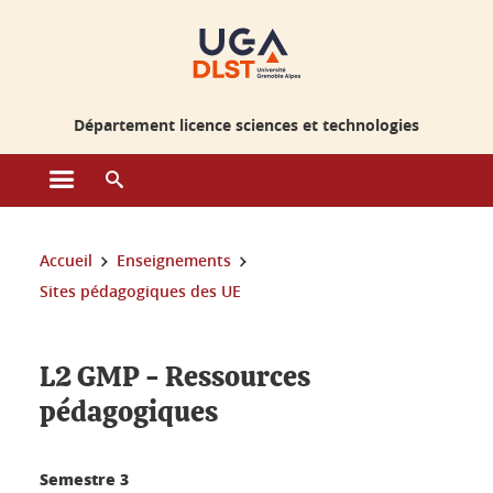
Gestion des cookies
Département licence sciences et technologies
Ouvrir le menu principal
Ouvrir le moteur de recherche
Vous êtes ici :
Accueil
Enseignements
Sites pédagogiques des UE
L2 GMP - Ressources
pédagogiques
Semestre 3