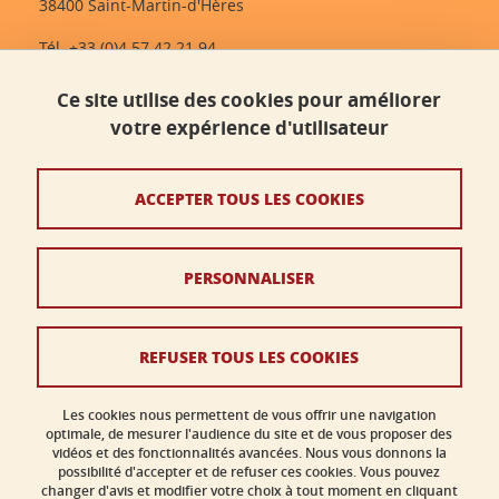
38400 Saint-Martin-d'Hères
Tél. +33 (0)4 57 42 21 94
dlst-accueil@univ-grenoble-alpes.fr
Ce site utilise des cookies pour améliorer
votre expérience d'utilisateur
Contact
Plan du site
ACCEPTER TOUS LES COOKIES
Crédits
PERSONNALISER
Mentions légales
Données personnelles
REFUSER TOUS LES COOKIES
Politique des cookies
Gestion des cookies
Les cookies nous permettent de vous offrir une navigation
optimale, de mesurer l'audience du site et de vous proposer des
vidéos et des fonctionnalités avancées. Nous vous donnons la
Accessibilité : non conforme
possibilité d'accepter et de refuser ces cookies. Vous pouvez
changer d'avis et modifier votre choix à tout moment en cliquant