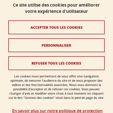
Ce site utilise des cookies pour améliorer
votre expérience d'utilisateur
Contact
Plan du site
ACCEPTER TOUS LES COOKIES
Crédits
PERSONNALISER
Mentions légales
Données personnelles
REFUSER TOUS LES COOKIES
Politique des cookies
Gestion des cookies
Les cookies nous permettent de vous offrir une navigation
optimale, de mesurer l'audience du site et de vous proposer des
vidéos et des fonctionnalités avancées. Nous vous donnons la
Accessibilité : non conforme
possibilité d'accepter et de refuser ces cookies. Vous pouvez
changer d'avis et modifier votre choix à tout moment en cliquant
sur le lien "Gestion des cookies" situé dans le pied de page du site.
En savoir plus sur notre politique de protection