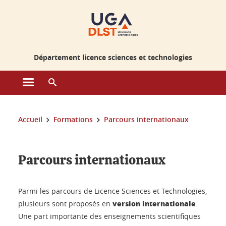
Gestion des cookies
Département licence sciences et technologies
Ouvrir le menu principal
Ouvrir le moteur de recherche
Vous êtes ici :
Accueil
Formations
Parcours internationaux
Parcours internationaux
Parmi les parcours de Licence Sciences et Technologies,
version internationale
plusieurs sont proposés en
.
Une part importante des enseignements scientifiques