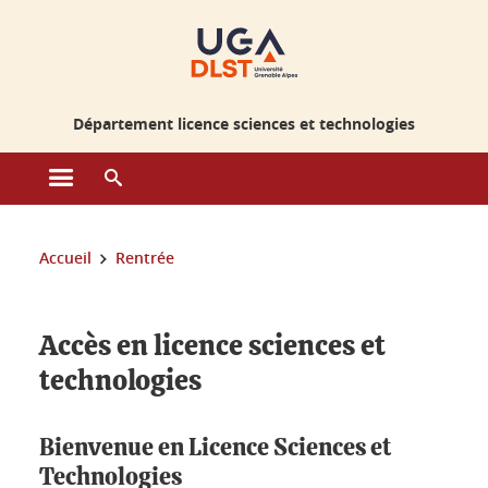
Gestion des cookies
Département licence sciences et technologies
Ouvrir le menu principal
Ouvrir le moteur de recherche
Vous êtes ici :
Accueil
Rentrée
Accès en licence sciences et
technologies
Bienvenue en Licence Sciences et
Technologies