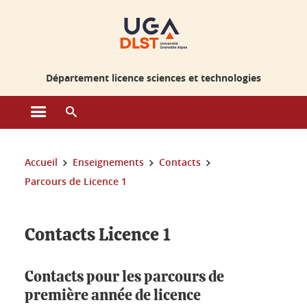
Gestion des cookies
Département licence sciences et technologies
Ouvrir le menu principal
Ouvrir le moteur de recherche
Vous êtes ici :
Accueil
Enseignements
Contacts
Parcours de Licence 1
Contacts Licence 1
Contacts pour les parcours de
première année de licence