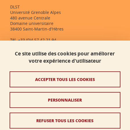
DLST
Université Grenoble Alpes
480 avenue Centrale
Domaine universitaire
38400 Saint-Martin-d'Hères
Tél. +33 (0)4 57 42 21 94
dlst-accueil@univ-grenoble-alpes.fr
Ce site utilise des cookies pour améliorer
votre expérience d'utilisateur
Contact
Plan du site
ACCEPTER TOUS LES COOKIES
Crédits
PERSONNALISER
Mentions légales
Données personnelles
REFUSER TOUS LES COOKIES
Politique des cookies