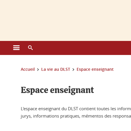
Gestion des cookies
Ouvrir le menu principal
Ouvrir le moteur de recherche
Vous êtes ici :
Accueil
La vie au DLST
Espace enseignant
Espace enseignant
L'espace enseignant du DLST contient toutes les inform
jurys, informations pratiques, mémentos des responsabl