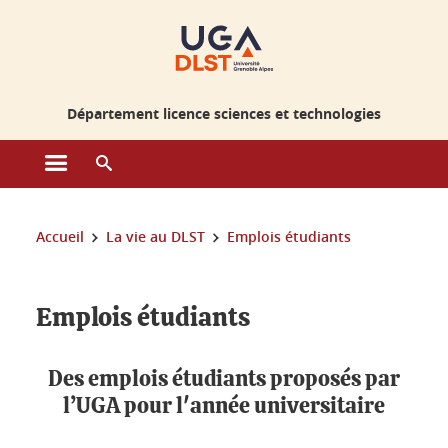
Gestion des cookies
Département licence sciences et technologies
Ouvrir le menu principal
Ouvrir le moteur de recherche
Vous êtes ici :
Accueil
La vie au DLST
Emplois étudiants
Emplois étudiants
Des emplois étudiants proposés par
l’UGA pour l'année universitaire