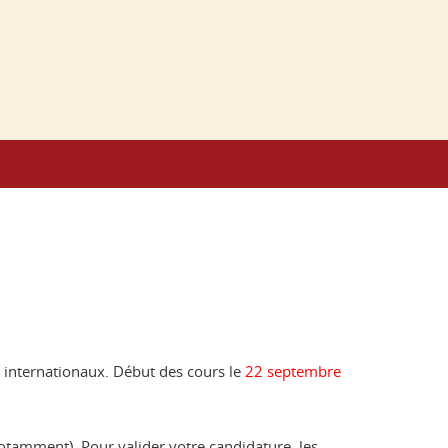
s internationaux. Début des cours le
22 septembre
tamment). Pour valider votre candidature, les