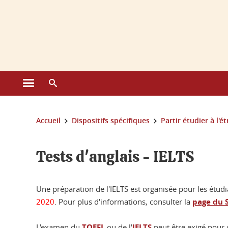
Gestion des cookies
Ouvrir le menu principal
Ouvrir le moteur de recherche
Vous êtes ici :
Accueil
Dispositifs spécifiques
Partir étudier à l'é
Tests d'anglais - IELTS
Une préparation de l'IELTS est organisée pour les étud
2020
. Pour plus d'informations, consulter la
page du S
L'examen du
TOEFL
ou de l'
IELTS
peut être exigé pour 