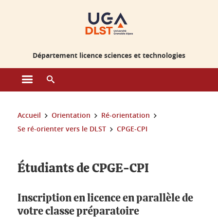
Gestion des cookies
Département licence sciences et technologies
Ouvrir le menu principal
Ouvrir le moteur de recherche
Vous êtes ici :
Accueil
Orientation
Ré-orientation
Se ré-orienter vers le DLST
CPGE-CPI
Étudiants de CPGE-CPI
Inscription en licence en parallèle de
votre classe préparatoire