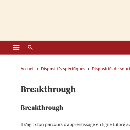
Gestion des cookies
Ouvrir le menu principal
Ouvrir le moteur de recherche
Vous êtes ici :
Accueil
Dispositifs spécifiques
Dispositifs de sout
Breakthrough
Breakthrough
Il s'agit d'un parcours d'apprentissage en ligne tutoré a