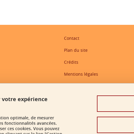
Contact
Plan du site
Crédits
Mentions légales
Données personnelles
Politique des cookies
r votre expérience
Gestion des cookies
ation optimale, de mesurer
Accessibilité : non conforme
es fonctionnalités avancées.
user ces cookies. Vous pouvez
n cliquant sur le lien "Gestion