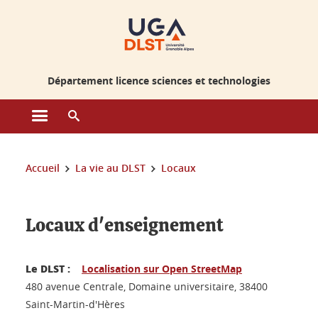
Gestion des cookies
Département licence sciences et technologies
Ouvrir le menu principal
Ouvrir le moteur de recherche
Vous êtes ici :
Accueil
La vie au DLST
Locaux
Locaux d'enseignement
Le DLST :
Localisation sur Open StreetMap
480 avenue Centrale, Domaine universitaire, 38400
Saint-Martin-d'Hères