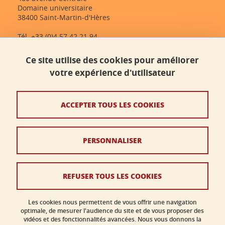
Domaine universitaire
38400 Saint-Martin-d'Hères
Tél. +33 (0)4 57 42 21 94
dlst-accueil@univ-grenoble-alpes.fr
Ce site utilise des cookies pour améliorer
votre expérience d'utilisateur
Contact
Plan du site
ACCEPTER TOUS LES COOKIES
Crédits
PERSONNALISER
Mentions légales
Données personnelles
REFUSER TOUS LES COOKIES
Politique des cookies
Gestion des cookies
Les cookies nous permettent de vous offrir une navigation
optimale, de mesurer l'audience du site et de vous proposer des
vidéos et des fonctionnalités avancées. Nous vous donnons la
Accessibilité : non conforme