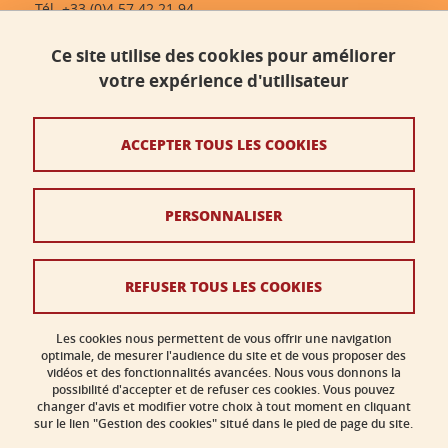
Tél. +33 (0)4 57 42 21 94
dlst-accueil@univ-grenoble-alpes.fr
Ce site utilise des cookies pour améliorer
votre expérience d'utilisateur
Contact
Plan du site
ACCEPTER TOUS LES COOKIES
Crédits
PERSONNALISER
Mentions légales
Données personnelles
REFUSER TOUS LES COOKIES
Politique des cookies
Gestion des cookies
Les cookies nous permettent de vous offrir une navigation
optimale, de mesurer l'audience du site et de vous proposer des
vidéos et des fonctionnalités avancées. Nous vous donnons la
Accessibilité : non conforme
possibilité d'accepter et de refuser ces cookies. Vous pouvez
changer d'avis et modifier votre choix à tout moment en cliquant
sur le lien "Gestion des cookies" situé dans le pied de page du site.