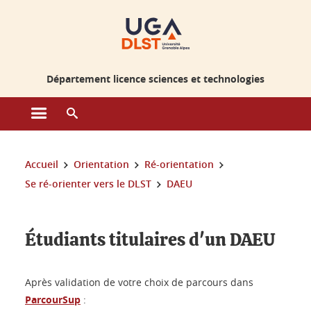
Gestion des cookies
Département licence sciences et technologies
Ouvrir le menu principal
Ouvrir le moteur de recherche
Vous êtes ici :
Accueil
Orientation
Ré-orientation
Se ré-orienter vers le DLST
DAEU
Étudiants titulaires d'un DAEU
Après validation de votre choix de parcours dans
ParcourSup
: