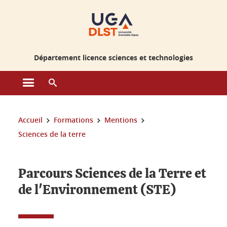
Gestion des cookies
Département licence sciences et technologies
Ouvrir le menu principal
Ouvrir le moteur de recherche
Vous êtes ici :
Accueil
Formations
Mentions
Sciences de la terre
Parcours Sciences de la Terre et
de l'Environnement (STE)