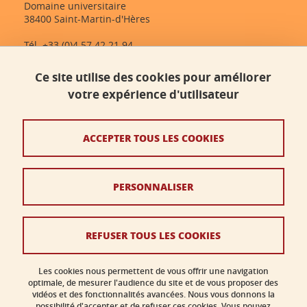
Domaine universitaire
38400 Saint-Martin-d'Hères
Tél. +33 (0)4 57 42 21 94
dlst-accueil@univ-grenoble-alpes.fr
Ce site utilise des cookies pour améliorer
votre expérience d'utilisateur
Contact
Plan du site
ACCEPTER TOUS LES COOKIES
Crédits
PERSONNALISER
Mentions légales
Données personnelles
REFUSER TOUS LES COOKIES
Politique des cookies
Gestion des cookies
Les cookies nous permettent de vous offrir une navigation
optimale, de mesurer l'audience du site et de vous proposer des
vidéos et des fonctionnalités avancées. Nous vous donnons la
Accessibilité : non conforme
possibilité d'accepter et de refuser ces cookies. Vous pouvez