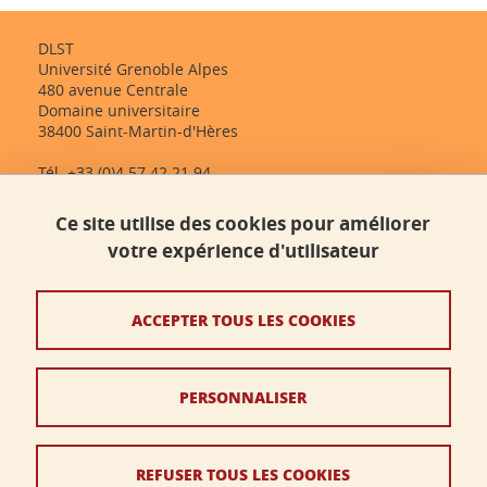
DLST
Université Grenoble Alpes
480 avenue Centrale
Domaine universitaire
38400 Saint-Martin-d'Hères
Tél. +33 (0)4 57 42 21 94
dlst-accueil@univ-grenoble-alpes.fr
Ce site utilise des cookies pour améliorer
votre expérience d'utilisateur
Contact
Plan du site
ACCEPTER TOUS LES COOKIES
Crédits
PERSONNALISER
Mentions légales
Données personnelles
REFUSER TOUS LES COOKIES
Politique des cookies