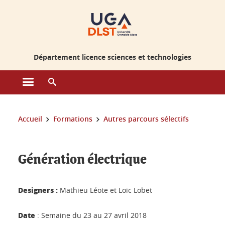
Gestion des cookies
Département licence sciences et technologies
Ouvrir le menu principal
Ouvrir le moteur de recherche
Vous êtes ici :
Accueil
Formations
Autres parcours sélectifs
Génération électrique
Designers :
Mathieu Léote et Loïc Lobet
Date
: Semaine du 23 au 27 avril 2018