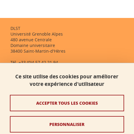
DLST
Université Grenoble Alpes
480 avenue Centrale
Domaine universitaire
38400 Saint-Martin-d'Hères
Tél. +33 (0)4 57 42 21 94
dlst-accueil@univ-grenoble-alpes.fr
Ce site utilise des cookies pour améliorer
votre expérience d'utilisateur
Contact
Plan du site
ACCEPTER TOUS LES COOKIES
Crédits
PERSONNALISER
Mentions légales