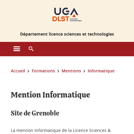
Gestion des cookies
Département licence sciences et technologies
Ouvrir le menu principal
Ouvrir le moteur de recherche
Vous êtes ici :
Accueil
Formations
Mentions
Informatique
Mention Informatique
Site de Grenoble
La mention Informatique de la Licence Sciences &