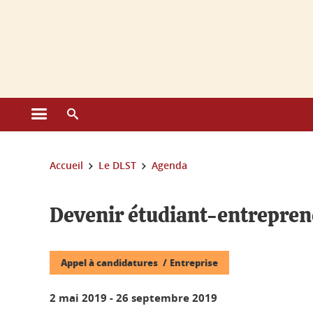
Gestion des cookies
Ouvrir le menu principal
Ouvrir le moteur de recherche
Vous êtes ici :
Accueil
Le DLST
Agenda
Devenir étudiant-entrepren
Appel à candidatures
Entreprise
2 mai 2019
-
26 septembre 2019