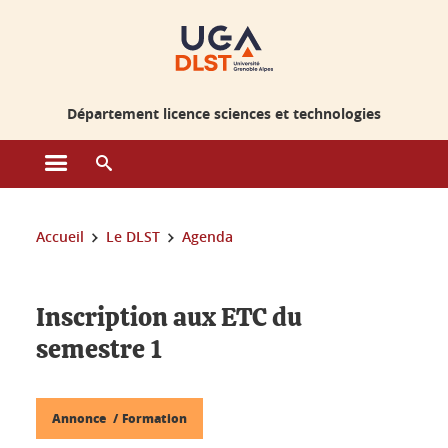
Gestion des cookies
Département licence sciences et technologies
Ouvrir le menu principal
Ouvrir le moteur de recherche
Vous êtes ici :
Accueil
Le DLST
Agenda
Inscription aux ETC du
semestre 1
Annonce
Formation