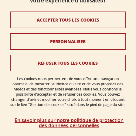
votre expérience d'utilisateur
Contact
Plan du site
ACCEPTER TOUS LES COOKIES
Crédits
PERSONNALISER
Mentions légales
Données personnelles
REFUSER TOUS LES COOKIES
Politique des cookies
Gestion des cookies
Les cookies nous permettent de vous offrir une navigation
optimale, de mesurer l'audience du site et de vous proposer des
vidéos et des fonctionnalités avancées. Nous vous donnons la
Accessibilité : non conforme
possibilité d'accepter et de refuser ces cookies. Vous pouvez
changer d'avis et modifier votre choix à tout moment en cliquant
sur le lien "Gestion des cookies" situé dans le pied de page du site.
En savoir plus sur notre politique de protection
des données personnelles