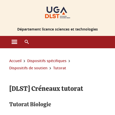
Gestion des cookies
Département licence sciences et technologies
Ouvrir le menu principal
Ouvrir le moteur de recherche
Vous êtes ici :
Accueil
Dispositifs spécifiques
Dispositifs de soutien
Tutorat
[DLST] Créneaux tutorat
Tutorat Biologie