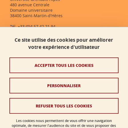
480 avenue Centrale
Domaine universitaire
38400 Saint-Martin-d'Hères
Tél. +33 (0)4 57 42 21 94
dlst-accueil@univ-grenoble-alpes.fr
Ce site utilise des cookies pour améliorer
votre expérience d'utilisateur
Contact
Plan du site
ACCEPTER TOUS LES COOKIES
Crédits
PERSONNALISER
Mentions légales
Données personnelles
REFUSER TOUS LES COOKIES
Politique des cookies
Gestion des cookies
Les cookies nous permettent de vous offrir une navigation
optimale, de mesurer l'audience du site et de vous proposer des