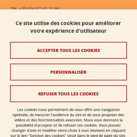
Tél. +33 (0)4 57 42 21 94
dlst-accueil@univ-grenoble-alpes.fr
Ce site utilise des cookies pour améliorer
votre expérience d'utilisateur
Contact
Plan du site
ACCEPTER TOUS LES COOKIES
Crédits
PERSONNALISER
Mentions légales
Données personnelles
REFUSER TOUS LES COOKIES
Politique des cookies
Gestion des cookies
Les cookies nous permettent de vous offrir une navigation
optimale, de mesurer l'audience du site et de vous proposer des
vidéos et des fonctionnalités avancées. Nous vous donnons la
Accessibilité : non conforme
possibilité d'accepter et de refuser ces cookies. Vous pouvez
changer d'avis et modifier votre choix à tout moment en cliquant
sur le lien "Gestion des cookies" situé dans le pied de page du site.