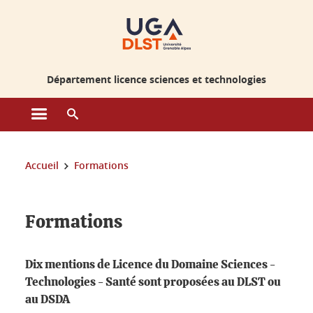
Gestion des cookies
Département licence sciences et technologies
Ouvrir le menu principal
Ouvrir le moteur de recherche
Vous êtes ici :
Accueil
Formations
Formations
Dix mentions de Licence du Domaine Sciences -
Technologies - Santé sont proposées au DLST ou
au DSDA