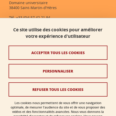
Domaine universitaire
38400 Saint-Martin-d'Hères
Tél. +33 (0)4 57 42 21 94
dlst-accueil@univ-grenoble-alpes.fr
Ce site utilise des cookies pour améliorer
votre expérience d'utilisateur
Contact
Plan du site
ACCEPTER TOUS LES COOKIES
Crédits
PERSONNALISER
Mentions légales
Données personnelles
REFUSER TOUS LES COOKIES
Politique des cookies
Gestion des cookies
Les cookies nous permettent de vous offrir une navigation
optimale, de mesurer l'audience du site et de vous proposer des
vidéos et des fonctionnalités avancées. Nous vous donnons la
Accessibilité : non conforme