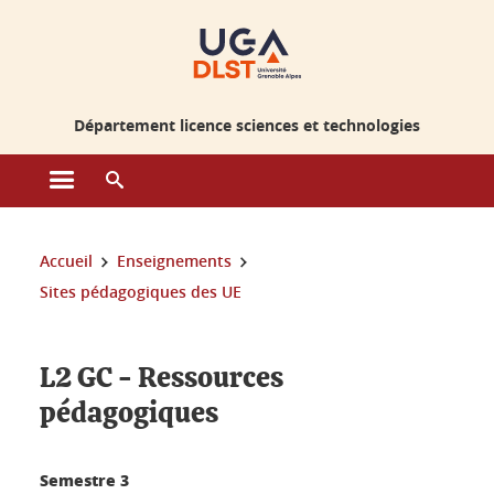
Gestion des cookies
Département licence sciences et technologies
Ouvrir le menu principal
Ouvrir le moteur de recherche
Vous êtes ici :
Accueil
Enseignements
Sites pédagogiques des UE
L2 GC - Ressources
pédagogiques
Semestre 3