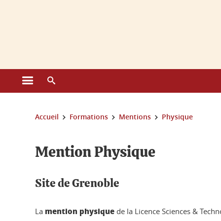
Gestion des cookies
Ouvrir le menu principal
Ouvrir le moteur de recherche
Vous êtes ici :
Accueil
Formations
Mentions
Physique
Mention Physique
Site de Grenoble
mention
physique
La
de la Licence Sciences & Techn