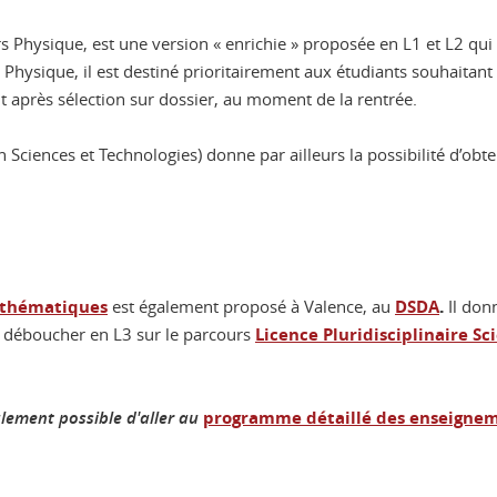
urs Physique, est une version « enrichie » proposée en L1 et L2
ysique, il est destiné prioritairement aux étudiants souhaitant s
it après sélection sur dossier, au moment de la rentrée.
 Sciences et Technologies) donne par ailleurs la possibilité d’obten
.
athématiques
est également proposé à Valence, au
DSDA
Il don
t déboucher en L3 sur le parcours
Licence Pluridisciplinaire Sc
galement possible d'aller au
programme détaillé des enseignem