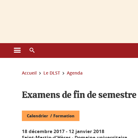
Gestion des cookies
Ouvrir le menu principal
Ouvrir le moteur de recherche
Vous êtes ici :
Accueil
Le DLST
Agenda
Examens de fin de semestre
Calendrier
Formation
18 décembre 2017
-
12 janvier 2018
Saint-Martin-d'Hères - Domaine universitaire