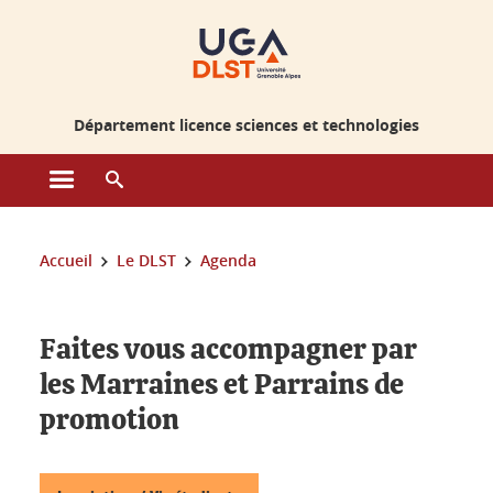
Gestion des cookies
Département licence sciences et technologies
Ouvrir le menu principal
Ouvrir le moteur de recherche
Vous êtes ici :
Accueil
Le DLST
Agenda
Faites vous accompagner par
les Marraines et Parrains de
promotion