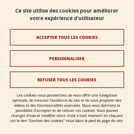
dlst-accueil@univ-grenoble-alpes.fr
Ce site utilise des cookies pour améliorer
votre expérience d'utilisateur
Contact
Plan du site
ACCEPTER TOUS LES COOKIES
Crédits
PERSONNALISER
Mentions légales
Données personnelles
REFUSER TOUS LES COOKIES
Politique des cookies
Gestion des cookies
Les cookies nous permettent de vous offrir une navigation
optimale, de mesurer l'audience du site et de vous proposer des
vidéos et des fonctionnalités avancées. Nous vous donnons la
Accessibilité : non conforme
possibilité d'accepter et de refuser ces cookies. Vous pouvez
changer d'avis et modifier votre choix à tout moment en cliquant
sur le lien "Gestion des cookies" situé dans le pied de page du site.