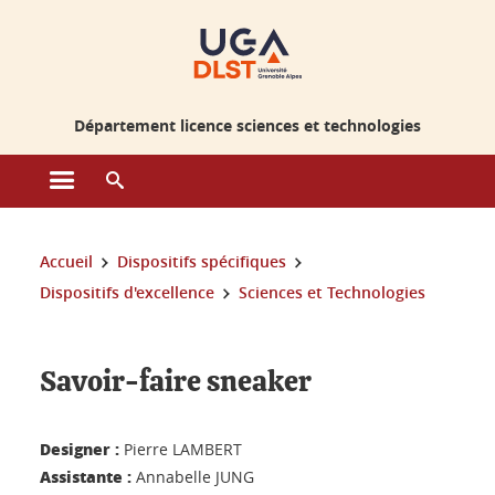
Gestion des cookies
Département licence sciences et technologies
Ouvrir le menu principal
Ouvrir le moteur de recherche
Vous êtes ici :
Accueil
Dispositifs spécifiques
Dispositifs d'excellence
Sciences et Technologies
Savoir-faire sneaker
Designer :
Pierre LAMBERT
Assistante :
Annabelle JUNG