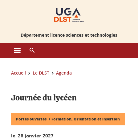
Gestion des cookies
Département licence sciences et technologies
Ouvrir le menu principal
Ouvrir le moteur de recherche
Vous êtes ici :
Accueil
Le DLST
Agenda
Journée du lycéen
Portes ouvertes
Formation, Orientation et insertion
le 26 janvier 2027