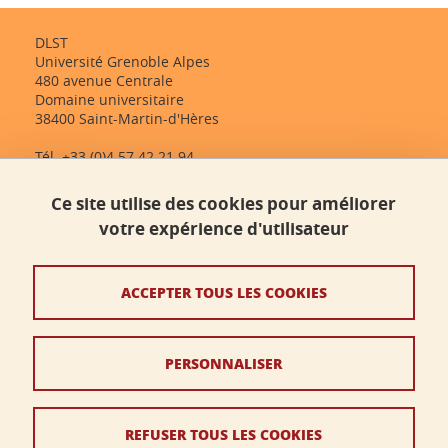
DLST
Université Grenoble Alpes
480 avenue Centrale
Domaine universitaire
38400 Saint-Martin-d'Hères
Tél. +33 (0)4 57 42 21 94
dlst-accueil@univ-grenoble-alpes.fr
Ce site utilise des cookies pour améliorer
votre expérience d'utilisateur
Contact
Plan du site
ACCEPTER TOUS LES COOKIES
Crédits
PERSONNALISER
Mentions légales
Données personnelles
REFUSER TOUS LES COOKIES
Politique des cookies