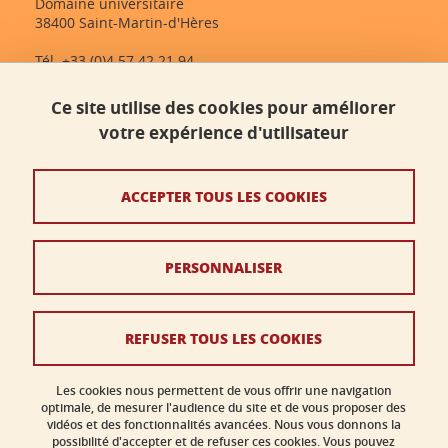
Domaine universitaire
38400 Saint-Martin-d'Hères
Tél. +33 (0)4 57 42 21 94
dlst-accueil@univ-grenoble-alpes.fr
Ce site utilise des cookies pour améliorer
votre expérience d'utilisateur
Contact
Plan du site
ACCEPTER TOUS LES COOKIES
Crédits
PERSONNALISER
Mentions légales
Données personnelles
REFUSER TOUS LES COOKIES
Politique des cookies
Gestion des cookies
Les cookies nous permettent de vous offrir une navigation
optimale, de mesurer l'audience du site et de vous proposer des
vidéos et des fonctionnalités avancées. Nous vous donnons la
Accessibilité : non conforme
possibilité d'accepter et de refuser ces cookies. Vous pouvez