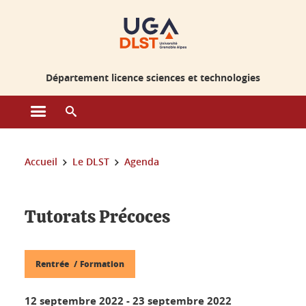
Gestion des cookies
Département licence sciences et technologies
Ouvrir le menu principal
Ouvrir le moteur de recherche
Vous êtes ici :
Accueil
Le DLST
Agenda
Tutorats Précoces
Rentrée
Formation
12 septembre 2022
-
23 septembre 2022